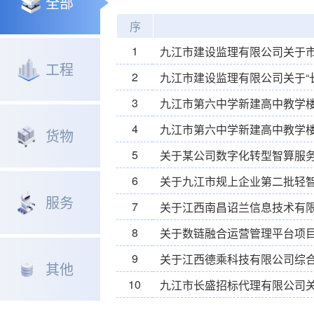
全部
序
1
工程
2
3
九江市第六中学新建高中教学
4
货物
5
6
服务
7
8
9
其他
10